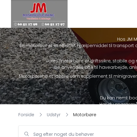
Hos JM Ma
En motorbør er et effektivt hjælpemiddel til transport 
Vores motorbøre er driftssikre, stabile o
De anvendes ofte til havearbejde, anl
Motorbørene er ideelle som supplement til minigraver
Du kan nemt book
Har du spørgsmål 
Forside
Udstyr
Motorbøre
Søg efter noget du behøver