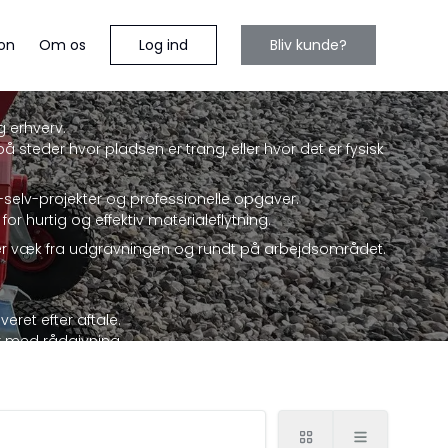
Log ind
Bliv kunde?
on
Om os
g erhverv.
å steder hvor pladsen er trang, eller hvor det er fysisk
-selv-projekter og professionelle opgaver.
 hurtig og effektiv materialeflytning.
aler væk fra udgravningen og rundt på arbejdsområdet.
ret efter aftale.
ar med rådgivning.