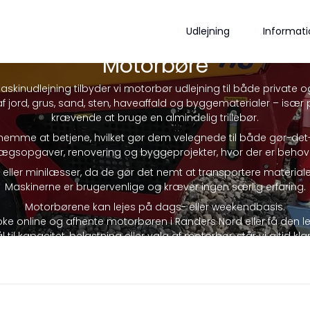
Udlejning
Informati
Motorbøre
skinudlejning tilbyder vi motorbør udlejning til både private o
af jord, grus, sand, sten, haveaffald og byggematerialer – især p
krævende at bruge en almindelig trillebør.
g nemme at betjene, hvilket gør dem velegnede til både gør-det
ægsopgaver, renovering og byggeprojekter, hvor der er behov for
 eller minilæsser, da de gør det nemt at transportere materi
Maskinerne er brugervenlige og kræver ingen særlig erfaring.
Motorbørene kan lejes på dags- eller weekendbasis.
e online og afhente motorbøren i Randers Nord eller få den leve
til kapacitet, belastning eller valg af motorbør, står vi altid kl