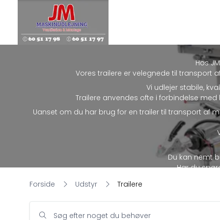
Hos JM 
Vores trailere er velegnede til transport
Vi udlejer stabile, k
Trailere anvendes ofte i forbindelse med
Uanset om du har brug for en trailer til transport af ma
Du kan nemt boo
Har du spørgs
Forside
Udstyr
Trailere
Søg efter noget du behøver