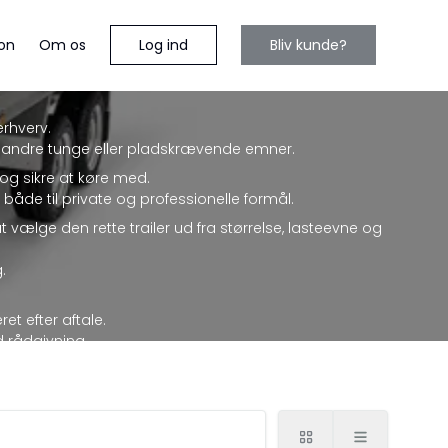
Log ind
Bliv kunde?
on
Om os
erhverv.
 og andre tunge eller pladskrævende emner.
 og sikre at køre med.
åde til private og professionelle formål.
at vælge den rette trailer ud fra størrelse, lasteevne og
.
et efter aftale.
ed rådgivning.