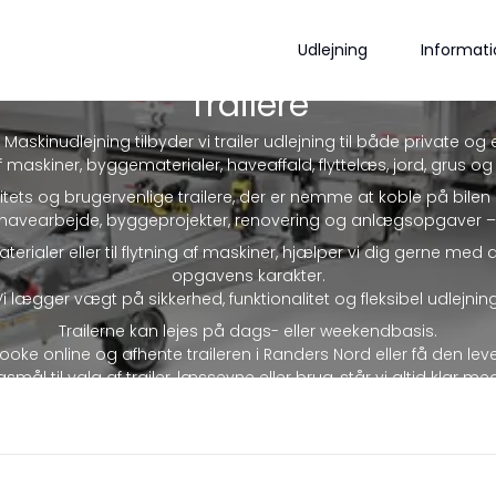
Udlejning
Informati
Trailere
Maskinudlejning tilbyder vi trailer udlejning til både private og 
 af maskiner, byggematerialer, haveaffald, flyttelæs, jord, grus
valitets og brugervenlige trailere, der er nemme at koble på bilen
 havearbejde, byggeprojekter, renovering og anlægsopgaver – b
terialer eller til flytning af maskiner, hjælper vi dig gerne med 
opgavens karakter.
Vi lægger vægt på sikkerhed, funktionalitet og fleksibel udlejning
Trailerne kan lejes på dags- eller weekendbasis.
ke online og afhente traileren i Randers Nord eller få den lever
mål til valg af trailer, læssevne eller brug, står vi altid klar m