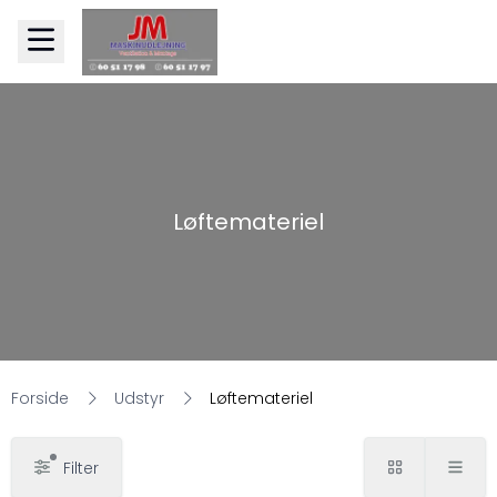
Løftemateriel
Forside
Udstyr
Løftemateriel
Filter